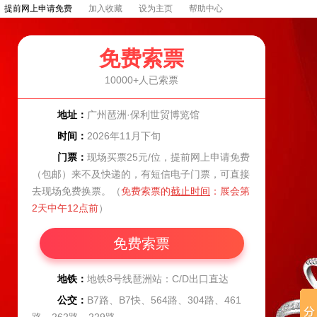
）提前网上申请免费
加入收藏
设为主页
帮助中心
免费索票
10000+人已索票
地址：
广州琶洲·保利世贸博览馆
时间：
2026年11月下旬
门票：
现场买票25元/位，提前网上申请免费
（包邮）来不及快递的，有短信电子门票，可直接
去现场免费换票。（
免费索票的
截止时间
：展会第
2天中午12点前
）
地铁：
地铁8号线琶洲站：C/D出口直达
公交：
B7路、B7快、564路、304路、461